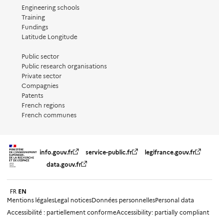
Engineering schools
Training
Fundings
Latitude Longitude
Public sector
Public research organisations
Private sector
Compagnies
Patents
French regions
French communes
info.gouv.fr
service-public.fr
legifrance.gouv.fr
data.gouv.fr
FR
EN
Mentions légales
Legal notices
Données personnelles
Personal data
Accessibilité : partiellement conforme
Accessibility: partially compliant