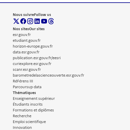
Nous suivre
Follow us
Nos sites
Our sites
esr.gouv.fr
etudiant.gouv.fr
horizon-europe.gouv.fr
data.esr.gouv.fr
publication.esr.gouv.fr/eesri
curiexplore.esr.gouv.fr
scanr.esr.gouv.fr
barometredelascienceouverte.esr.gouv.fr
RéFérens III
Parcoursup data
Thématiques
Enseignement supérieur
Étudiants inscrits
Formations et diplômes
Recherche
Emploi scientifique
Innovation