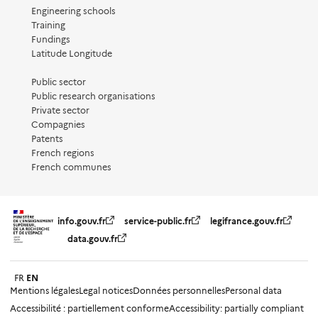
Engineering schools
Training
Fundings
Latitude Longitude
Public sector
Public research organisations
Private sector
Compagnies
Patents
French regions
French communes
info.gouv.fr
service-public.fr
legifrance.gouv.fr
data.gouv.fr
FR
EN
Mentions légales
Legal notices
Données personnelles
Personal data
Accessibilité : partiellement conforme
Accessibility: partially compliant