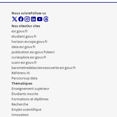
Nous suivre
Follow us
Nos sites
Our sites
esr.gouv.fr
etudiant.gouv.fr
horizon-europe.gouv.fr
data.esr.gouv.fr
publication.esr.gouv.fr/eesri
curiexplore.esr.gouv.fr
scanr.esr.gouv.fr
barometredelascienceouverte.esr.gouv.fr
RéFérens III
Parcoursup data
Thématiques
Enseignement supérieur
Étudiants inscrits
Formations et diplômes
Recherche
Emploi scientifique
Innovation