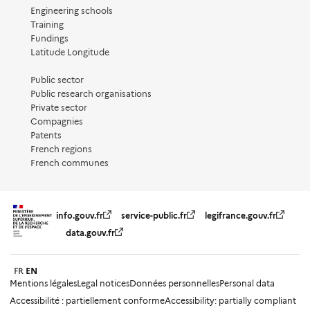
Engineering schools
Training
Fundings
Latitude Longitude
Public sector
Public research organisations
Private sector
Compagnies
Patents
French regions
French communes
info.gouv.fr
service-public.fr
legifrance.gouv.fr
data.gouv.fr
FR
EN
Mentions légales
Legal notices
Données personnelles
Personal data
Accessibilité : partiellement conforme
Accessibility: partially compliant