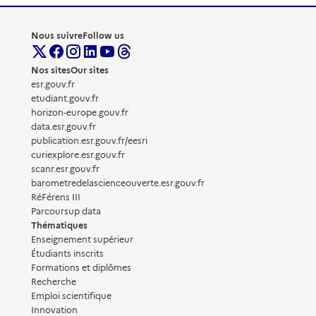
Nous suivre
Follow us
Nos sites
Our sites
esr.gouv.fr
etudiant.gouv.fr
horizon-europe.gouv.fr
data.esr.gouv.fr
publication.esr.gouv.fr/eesri
curiexplore.esr.gouv.fr
scanr.esr.gouv.fr
barometredelascienceouverte.esr.gouv.fr
RéFérens III
Parcoursup data
Thématiques
Enseignement supérieur
Étudiants inscrits
Formations et diplômes
Recherche
Emploi scientifique
Innovation