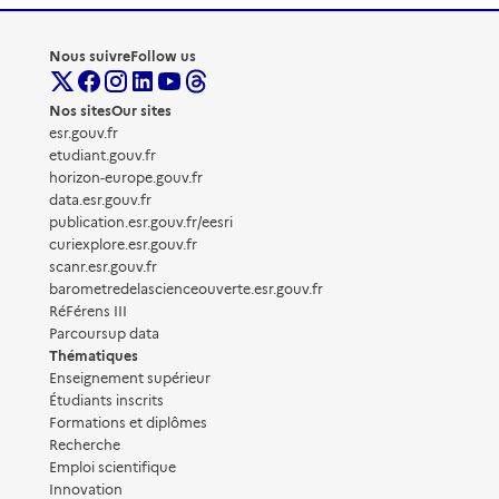
Nous suivre
Follow us
Nos sites
Our sites
esr.gouv.fr
etudiant.gouv.fr
horizon-europe.gouv.fr
data.esr.gouv.fr
publication.esr.gouv.fr/eesri
curiexplore.esr.gouv.fr
scanr.esr.gouv.fr
barometredelascienceouverte.esr.gouv.fr
RéFérens III
Parcoursup data
Thématiques
Enseignement supérieur
Étudiants inscrits
Formations et diplômes
Recherche
Emploi scientifique
Innovation