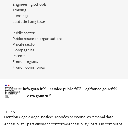
Engineering schools
Training
Fundings
Latitude Longitude
Public sector
Public research organisations
Private sector
Compagnies
Patents
French regions
French communes
info.gouv.fr
service-public.fr
legifrance.gouv.fr
data.gouv.fr
FR
EN
Mentions légales
Legal notices
Données personnelles
Personal data
Accessibilité : partiellement conforme
Accessibility: partially compliant