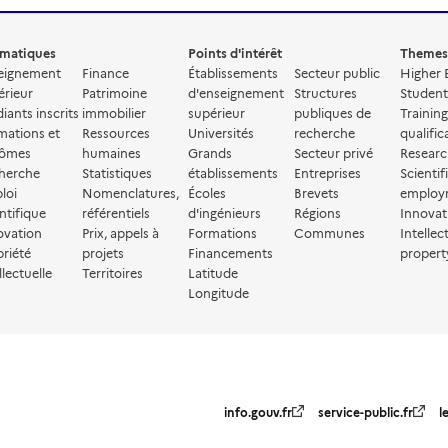
matiques
Points d'intérêt
Themes
eignement
Finance
Établissements
Secteur public
Higher 
érieur
Patrimoine
d'enseignement
Structures
Student
iants inscrits
immobilier
supérieur
publiques de
Trainin
mations et
Ressources
Universités
recherche
qualific
lômes
humaines
Grands
Secteur privé
Resear
herche
Statistiques
établissements
Entreprises
Scientif
loi
Nomenclatures,
Écoles
Brevets
employ
ntifique
référentiels
d'ingénieurs
Régions
Innovat
ovation
Prix, appels à
Formations
Communes
Intellec
priété
projets
Financements
propert
llectuelle
Territoires
Latitude
Longitude
info.gouv.fr
service-public.fr
l