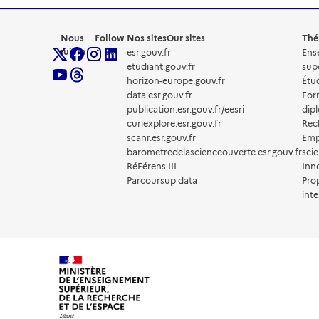
Nous
Follow
Nos sites
Our sites
Thé
suivre
us
esr.gouv.fr
Ens
etudiant.gouv.fr
sup
horizon-europe.gouv.fr
Étud
data.esr.gouv.fr
For
publication.esr.gouv.fr/eesri
dip
curiexplore.esr.gouv.fr
Rec
scanr.esr.gouv.fr
Emp
barometredelascienceouverte.esr.gouv.fr
scie
RéFérens III
Inn
Parcoursup data
Pro
inte