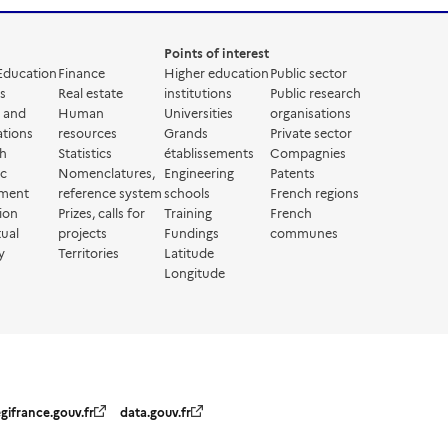
Points of interest
Education
Finance
Higher education
Public sector
s
Real estate
institutions
Public research
g and
Human
Universities
organisations
ations
resources
Grands
Private sector
ch
Statistics
établissements
Compagnies
ic
Nomenclatures,
Engineering
Patents
ment
reference system
schools
French regions
ion
Prizes, calls for
Training
French
tual
projects
Fundings
communes
y
Territories
Latitude
Longitude
egifrance.gouv.fr
data.gouv.fr