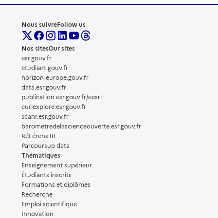
Nous suivre
Follow us
Nos sites
Our sites
esr.gouv.fr
etudiant.gouv.fr
horizon-europe.gouv.fr
data.esr.gouv.fr
publication.esr.gouv.fr/eesri
curiexplore.esr.gouv.fr
scanr.esr.gouv.fr
barometredelascienceouverte.esr.gouv.fr
RéFérens III
Parcoursup data
Thématiques
Enseignement supérieur
Étudiants inscrits
Formations et diplômes
Recherche
Emploi scientifique
Innovation