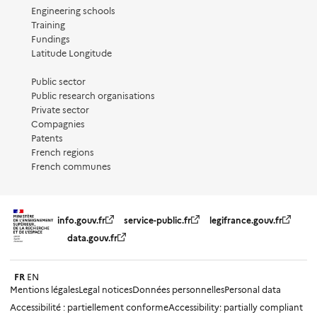
Engineering schools
Training
Fundings
Latitude Longitude
Public sector
Public research organisations
Private sector
Compagnies
Patents
French regions
French communes
info.gouv.fr
service-public.fr
legifrance.gouv.fr
data.gouv.fr
FR
EN
Mentions légales
Legal notices
Données personnelles
Personal data
Accessibilité : partiellement conforme
Accessibility: partially compliant