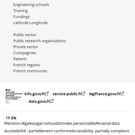
Engineering schools
Training
Fundings
Latitude Longitude
Public sector
Public research organisations
Private sector
Compagnies
Patents
French regions
French communes
info.gouv.fr
service-public.fr
legifrance.gouv.fr
data.gouv.fr
FR
EN
Mentions légales
Legal notices
Données personnelles
Personal data
Accessibilité : partiellement conforme
Accessibility: partially compliant