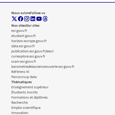
Nous suivre
Follow us
Nos sites
Our sites
esr.gouv.fr
etudiant.gouv.fr
horizon-europe.gouv.fr
data.esr.gouv.fr
publication.esr.gouv.fr/eesri
curiexplore.esr.gouv.fr
scanr.esr.gouv.fr
barometredelascienceouverte.esr.gouv.fr
RéFérens III
Parcoursup data
Thématiques
Enseignement supérieur
Étudiants inscrits
Formations et diplômes
Recherche
Emploi scientifique
Innovation