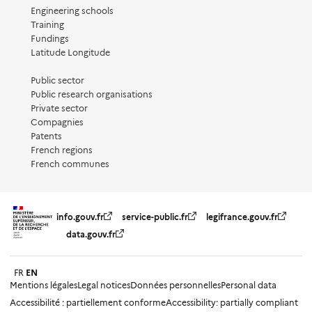
Engineering schools
Training
Fundings
Latitude Longitude
Public sector
Public research organisations
Private sector
Compagnies
Patents
French regions
French communes
info.gouv.fr
service-public.fr
legifrance.gouv.fr
data.gouv.fr
FR
EN
Mentions légales
Legal notices
Données personnelles
Personal data
Accessibilité : partiellement conforme
Accessibility: partially compliant