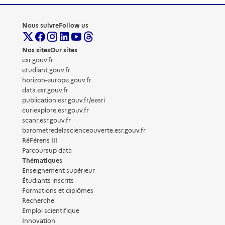
Nous suivre
Follow us
Nos sites
Our sites
esr.gouv.fr
etudiant.gouv.fr
horizon-europe.gouv.fr
data.esr.gouv.fr
publication.esr.gouv.fr/eesri
curiexplore.esr.gouv.fr
scanr.esr.gouv.fr
barometredelascienceouverte.esr.gouv.fr
RéFérens III
Parcoursup data
Thématiques
Enseignement supérieur
Étudiants inscrits
Formations et diplômes
Recherche
Emploi scientifique
Innovation