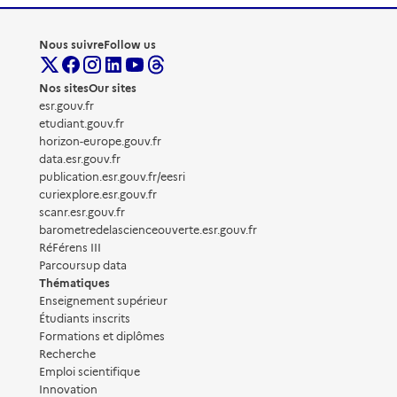
Nous suivre
Follow us
Nos sites
Our sites
esr.gouv.fr
etudiant.gouv.fr
horizon-europe.gouv.fr
data.esr.gouv.fr
publication.esr.gouv.fr/eesri
curiexplore.esr.gouv.fr
scanr.esr.gouv.fr
barometredelascienceouverte.esr.gouv.fr
RéFérens III
Parcoursup data
Thématiques
Enseignement supérieur
Étudiants inscrits
Formations et diplômes
Recherche
Emploi scientifique
Innovation