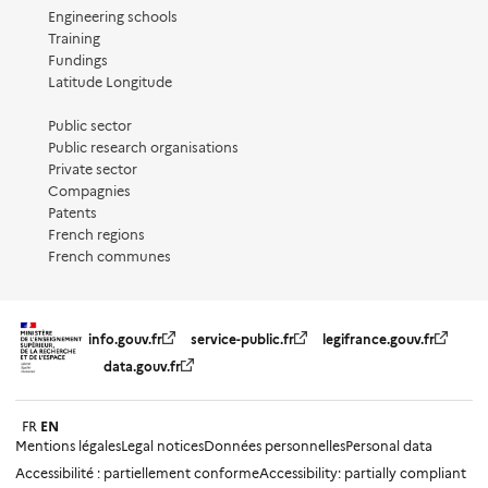
Engineering schools
Training
Fundings
Latitude Longitude
Public sector
Public research organisations
Private sector
Compagnies
Patents
French regions
French communes
info.gouv.fr
service-public.fr
legifrance.gouv.fr
data.gouv.fr
FR
EN
Mentions légales
Legal notices
Données personnelles
Personal data
Accessibilité : partiellement conforme
Accessibility: partially compliant