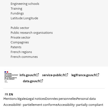
Engineering schools
Training
Fundings
Latitude Longitude
Public sector
Public research organisations
Private sector
Compagnies
Patents
French regions
French communes
info.gouv.fr
service-public.fr
legifrance.gouv.fr
data.gouv.fr
FR
EN
Mentions légales
Legal notices
Données personnelles
Personal data
Accessibilité : partiellement conforme
Accessibility: partially compliant