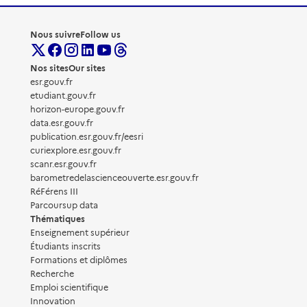
Nous suivre
Follow us
Nos sites
Our sites
esr.gouv.fr
etudiant.gouv.fr
horizon-europe.gouv.fr
data.esr.gouv.fr
publication.esr.gouv.fr/eesri
curiexplore.esr.gouv.fr
scanr.esr.gouv.fr
barometredelascienceouverte.esr.gouv.fr
RéFérens III
Parcoursup data
Thématiques
Enseignement supérieur
Étudiants inscrits
Formations et diplômes
Recherche
Emploi scientifique
Innovation