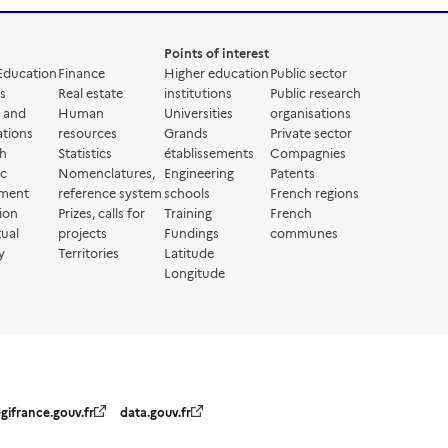
Points of interest
Education
Finance
Higher education
Public sector
s
Real estate
institutions
Public research
g and
Human
Universities
organisations
ations
resources
Grands
Private sector
ch
Statistics
établissements
Compagnies
ic
Nomenclatures,
Engineering
Patents
ment
reference system
schools
French regions
ion
Prizes, calls for
Training
French
tual
projects
Fundings
communes
y
Territories
Latitude
Longitude
egifrance.gouv.fr
data.gouv.fr