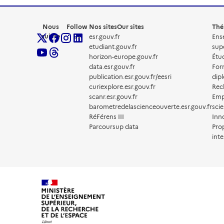
Nous
Follow
Nos sites
Our sites
Thé
suivre
us
esr.gouv.fr
Ens
etudiant.gouv.fr
sup
horizon-europe.gouv.fr
Étud
data.esr.gouv.fr
For
publication.esr.gouv.fr/eesri
dip
curiexplore.esr.gouv.fr
Rec
scanr.esr.gouv.fr
Emp
barometredelascienceouverte.esr.gouv.fr
scie
RéFérens III
Inn
Parcoursup data
Pro
inte