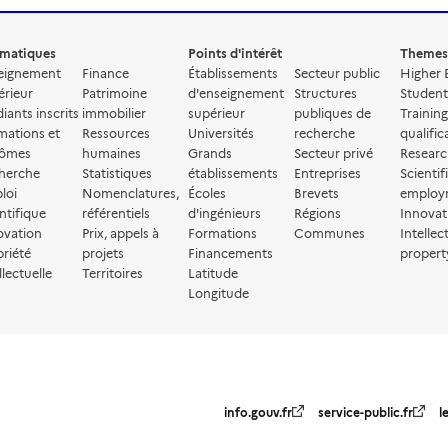
matiques
Points d'intérêt
Themes
eignement
Finance
Établissements
Secteur public
Higher 
érieur
Patrimoine
d'enseignement
Structures
Student
iants inscrits
immobilier
supérieur
publiques de
Trainin
mations et
Ressources
Universités
recherche
qualific
lômes
humaines
Grands
Secteur privé
Resear
herche
Statistiques
établissements
Entreprises
Scientif
loi
Nomenclatures,
Écoles
Brevets
employ
ntifique
référentiels
d'ingénieurs
Régions
Innovat
ovation
Prix, appels à
Formations
Communes
Intellec
priété
projets
Financements
propert
llectuelle
Territoires
Latitude
Longitude
info.gouv.fr
service-public.fr
l