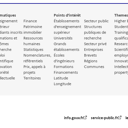
matiques
Points d'intérêt
Themes
eignement
Finance
Établissements
Secteur public
Higher 
érieur
Patrimoine
d'enseignement
Structures
Student
iants inscrits
immobilier
supérieur
publiques de
Trainin
mations et
Ressources
Universités
recherche
qualific
lômes
humaines
Grands
Secteur privé
Resear
herche
Statistiques
établissements
Entreprises
Scientif
loi
Nomenclatures,
Écoles
Brevets
employ
ntifique
référentiels
d'ingénieurs
Régions
Innovat
ovation
Prix, appels à
Formations
Communes
Intellec
priété
projets
Financements
propert
llectuelle
Territoires
Latitude
Longitude
info.gouv.fr
service-public.fr
l