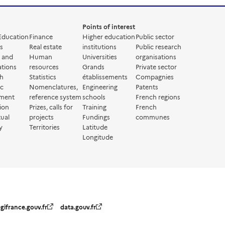
Points of interest
Education
Finance
Higher education
Public sector
s
Real estate
institutions
Public research
g and
Human
Universities
organisations
ations
resources
Grands
Private sector
ch
Statistics
établissements
Compagnies
ic
Nomenclatures,
Engineering
Patents
ment
reference system
schools
French regions
ion
Prizes, calls for
Training
French
tual
projects
Fundings
communes
y
Territories
Latitude
Longitude
egifrance.gouv.fr
data.gouv.fr