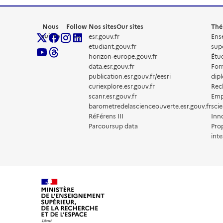
Nous
Follow
Nos sites
Our sites
Thé
suivre
us
esr.gouv.fr
Ens
etudiant.gouv.fr
sup
horizon-europe.gouv.fr
Étud
data.esr.gouv.fr
For
publication.esr.gouv.fr/eesri
dip
curiexplore.esr.gouv.fr
Rec
scanr.esr.gouv.fr
Emp
barometredelascienceouverte.esr.gouv.fr
scie
RéFérens III
Inn
Parcoursup data
Pro
inte