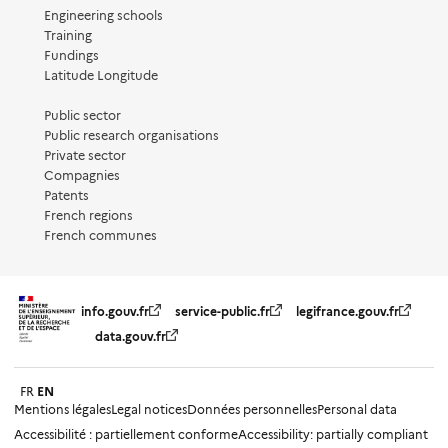
Engineering schools
Training
Fundings
Latitude Longitude
Public sector
Public research organisations
Private sector
Compagnies
Patents
French regions
French communes
info.gouv.fr
service-public.fr
legifrance.gouv.fr
data.gouv.fr
FR
EN
Mentions légales
Legal notices
Données personnelles
Personal data
Accessibilité : partiellement conforme
Accessibility: partially compliant