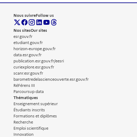
Nous suivre
Follow us
Nos sites
Our sites
esr.gouv.fr
etudiant.gouv.fr
horizon-europe.gouv.fr
data.esr.gouv.fr
publication.esr.gouv.fr/eesri
curiexplore.esr.gouv.fr
scanr.esr.gouv.fr
barometredelascienceouverte.esr.gouv.fr
RéFérens III
Parcoursup data
Thématiques
Enseignement supérieur
Étudiants inscrits
Formations et diplômes
Recherche
Emploi scientifique
Innovation