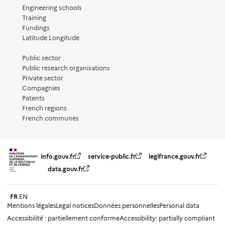
Engineering schools
Training
Fundings
Latitude Longitude
Public sector
Public research organisations
Private sector
Compagnies
Patents
French regions
French communes
info.gouv.fr
service-public.fr
legifrance.gouv.fr
data.gouv.fr
FR
EN
Mentions légales
Legal notices
Données personnelles
Personal data
Accessibilité : partiellement conforme
Accessibility: partially compliant