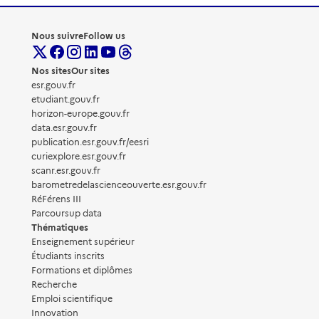
Nous suivre
Follow us
Nos sites
Our sites
esr.gouv.fr
etudiant.gouv.fr
horizon-europe.gouv.fr
data.esr.gouv.fr
publication.esr.gouv.fr/eesri
curiexplore.esr.gouv.fr
scanr.esr.gouv.fr
barometredelascienceouverte.esr.gouv.fr
RéFérens III
Parcoursup data
Thématiques
Enseignement supérieur
Étudiants inscrits
Formations et diplômes
Recherche
Emploi scientifique
Innovation